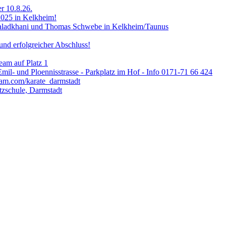
er 10.8.26.
2025 in Kelkheim!
Valadkhani und Thomas Schwebe in Kelkheim/Taunus
nd erfolgreicher Abschluss!
am auf Platz 1
Emil- und Ploennisstrasse - Parkplatz im Hof - Info 0171-71 66 424
ram.com/karate_darmstadt
zschule, Darmstadt